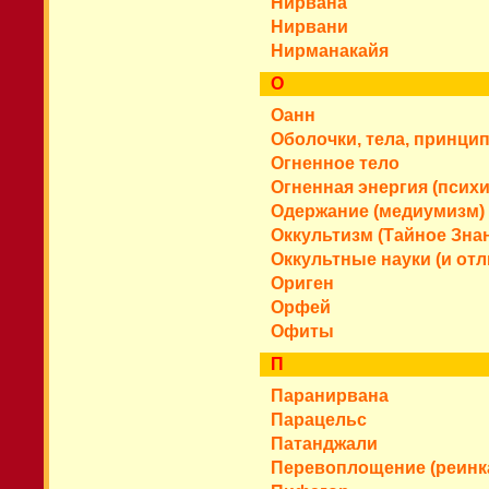
Нирвана
Нирвани
Нирманакайя
О
Оанн
Оболочки, тела, принци
Огненное тело
Огненная энергия (психи
Одержание (медиумизм)
Оккультизм (Тайное Знан
Оккультные науки (и отл
Ориген
Орфей
Офиты
П
Паранирвана
Парацельс
Патанджали
Перевоплощение (реинк