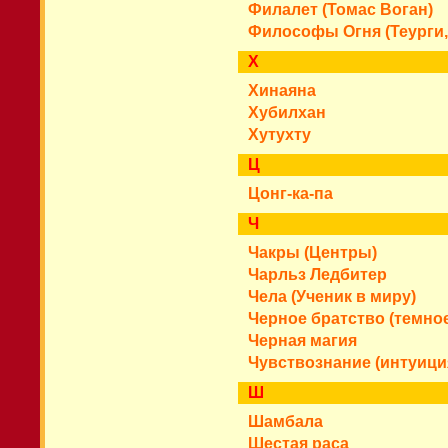
Филалет (Томас Воган)
Философы Огня (Теурги,
Х
Хинаяна
Хубилхан
Хутухту
Ц
Цонг-ка-па
Ч
Чакры (Центры)
Чарльз Ледбитер
Чела (Ученик в миру)
Черное братство (темное
Черная магия
Чувствознание (интуици
Ш
Шамбала
Шестая раса