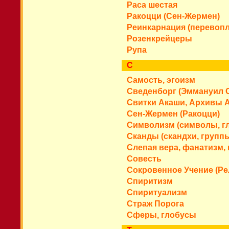
Раса шестая
Ракоцци (Сен-Жермен)
Реинкарнация (перевоп
Розенкрейцеры
Рупа
С
Самость, эгоизм
Сведенборг (Эммануил 
Свитки Акаши, Архивы 
Сен-Жермен (Ракоцци)
Символизм (символы, г
Сканды (скандхи, группы
Слепая вера, фанатизм,
Совесть
Сокровенное Учение (Ре
Спиритизм
Спиритуализм
Страж Порога
Сферы, глобусы