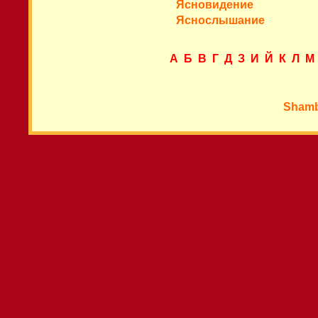
Ясновидение
Яснослышание
А
Б
В
Г
Д
З
И
Й
К
Л
М
Shamb