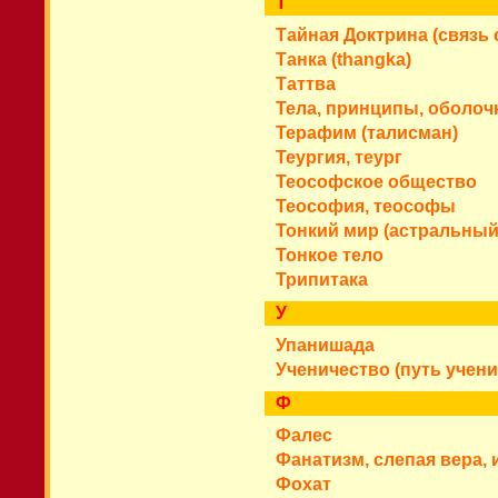
Т
Тайная Доктрина (связь 
Танка (thangka)
Таттва
Тела, принципы, оболоч
Терафим (талисман)
Теургия, теург
Теософское общество
Теософия, теософы
Тонкий мир (астральный
Тонкое тело
Трипитака
У
Упанишада
Ученичество (путь учени
Ф
Фалес
Фанатизм, слепая вера,
Фохат