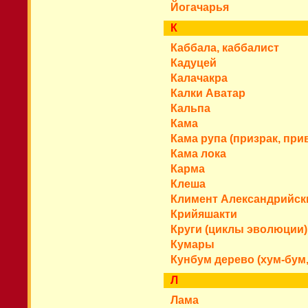
Йогачарья
К
Каббала, каббалист
Кадуцей
Калачакра
Калки Аватар
Кальпа
Кама
Кама рупа (призрак, при
Кама лока
Карма
Клеша
Климент Александрийск
Крийяшакти
Круги (циклы эволюции)
Кумары
Кунбум дерево (хум-бум
Л
Лама