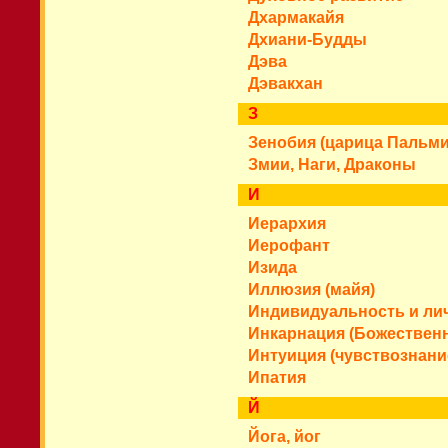
Дхармакайя
Дхиани-Будды
Дэва
Дэвакхан
З
Зенобия (царица Пальм
Змии, Наги, Драконы
И
Иерархия
Иерофант
Изида
Иллюзия (майя)
Индивидуальность и ли
Инкарнация (Божественн
Интуиция (чувствознани
Ипатия
Й
Йога, йог