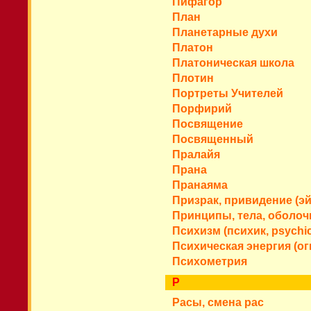
Пифагор
План
Планетарные духи
Платон
Платоническая школа
Плотин
Портреты Учителей
Порфирий
Посвящение
Посвященный
Пралайя
Прана
Пранаяма
Призрак, привидение (э
Принципы, тела, оболоч
Психизм (психик, psychic
Психическая энергия (ог
Психометрия
Р
Расы, смена рас