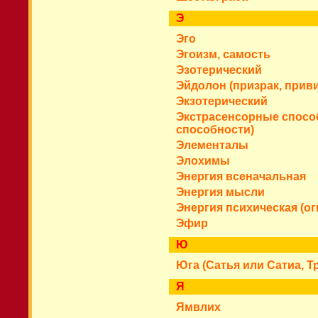
Э
Эго
Эгоизм, самость
Эзотерический
Эйдолон (призрак, приви
Экзотерический
Экстрасенсорные спосо
способности)
Элементалы
Элохимы
Энергия всеначальная
Энергия мысли
Энергия психическая (ог
Эфир
Ю
Юга (Сатья или Сатиа, Тр
Я
Ямвлих