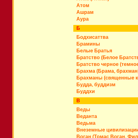
Атом
Ашрам
Аура
Б
Бодхисаттва
Брамины
Белые Братья
Братство (Белое Братст
Братство черное (темное
Брахма (Брама, брахман
Брахманы (священные к
Будда, буддизм
Буддхи
В
Веды
Веданта
Ведьма
Внеземные цивилизации
Воган (Томас Воган, Фил