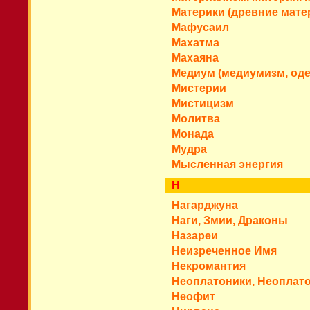
Материки (древние матер
Мафусаил
Махатма
Махаяна
Медиум (медиумизм, од
Мистерии
Мистицизм
Молитва
Монада
Мудра
Мысленная энергия
Н
Нагарджуна
Наги, Змии, Драконы
Назареи
Неизреченное Имя
Некромантия
Неоплатоники, Неоплат
Неофит