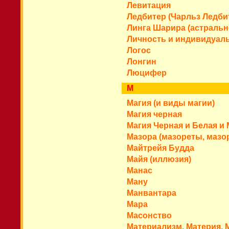
Левитация
Ледбитер (Чарльз Ледби
Линга Шарира (астральн
Личность и индивидуал
Логос
Лонгин
Люцифер
М
Магия (и виды магии)
Магия черная
Магия Черная и Белая и 
Мазора (мазореты, мазо
Майтрейя Будда
Майя (иллюзия)
Манас
Ману
Манвантара
Мара
Масонство
Материализм. Материя. 