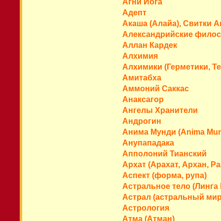
Агни Йога
Адепт
Акаша (Алайа), Свитки 
Александрийские филос
Аллан Кардек
Алхимия
Алхимики (Герметики, Т
Амитабха
Аммоний Саккас
Анаксагор
Ангелы Хранители
Андрогин
Анима Мунди (Anima Mun
Анупападака
Апполоний Тианский
Архат (Арахат, Архан, Рах
Аспект (форма, рупа)
Астральное тело (Линга
Астрал (астральный мир
Астрология
Атма (Атман)