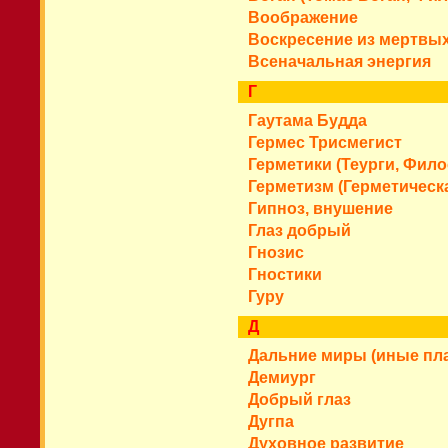
Воображение
Воскресение из мертвы
Всеначальная энергия
Г
Гаутама Будда
Гермес Трисмегист
Герметики (Теурги,
Фило
Герметизм (Герметическ
Гипноз, внушение
Глаз добрый
Гнозис
Гностики
Гуру
Д
Дальние миры (иные пл
Демиург
Добрый глаз
Дугпа
Духовное развитие