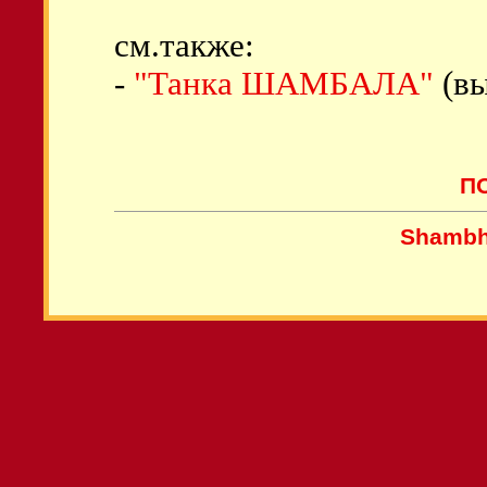
см.также:
-
"Танка ШАМБАЛА"
(вы
П
Shambh