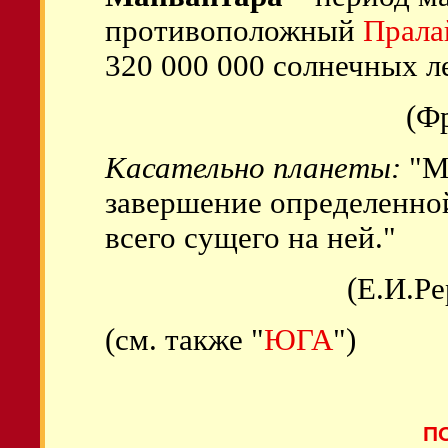
противоположный
Прала
320 000 000 солнечных ле
(Ф
Касательно планеты:
"Ма
завершение определенно
всего сущего на ней."
(Е.И.Р
(см. также "
ЮГА
")
П