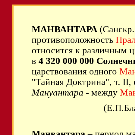
МАНВАНТАРА
(Санскр.
противоположность
Прал
относится к различным ц
в
4 320 000 000 Солнечн
царствования одного
Ма
"Тайная Доктрина", т. II, с
Мануантара
- между
Ма
(Е.П.Бл
Манвантара
– период м