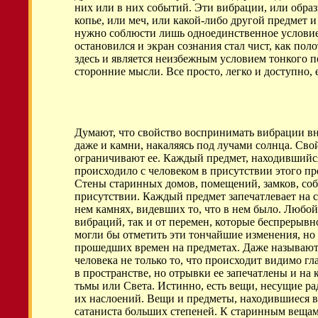
них или в них событий. Эти вибрации, или образ
копье, или меч, или какой-либо другой предмет и 
нужно соблюсти лишь одноединственное условие, 
остановился и экран сознания стал чист, как по
здесь и является неизбежным условием тонкого 
сторонние мысли. Все просто, легко и доступно,
Думают, что свойство воспринимать вибрации в
даже и камни, накаляясь под лучами солнца. Сво
ограничивают ее. Каждый предмет, находившийся д
происходило с человеком в присутствии этого п
Стены старинных домов, помещений, замков, собо
присутствии. Каждый предмет запечатлевает на с
нем камнях, видевших то, что в нем было. Любо
вибраций, так и от перемен, которые беспрерывно
могли бы отметить эти тончайшие изменения, но 
прошедших времен на предметах. Даже называют 
человека не только то, что происходит видимо гл
в пространстве, но отрывки ее запечатлены и на
тьмы или Света. Истинно, есть вещи, несущие рад
их наслоений. Вещи и предметы, находившиеся в
сатаниста больших степеней. К старинным вещам