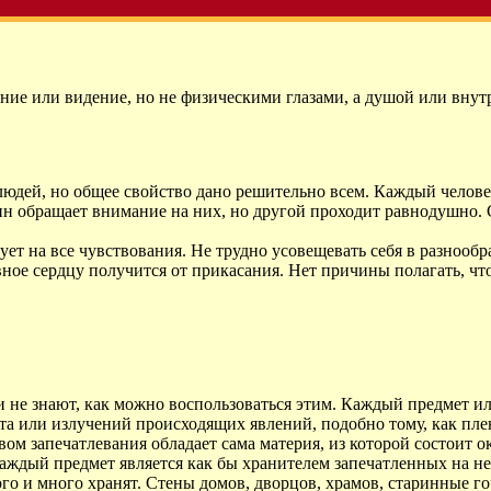
ение или видение, но не физическими глазами, а душой или вну
людей, но общее свойство дано решительно всем. Каждый челов
ин обращает внимание на них, но другой проходит равнодушно. 
рует на все чувствования. Не трудно усовещевать себя в разноо
явное сердцу получится от прикасания. Нет причины полагать, ч
 не знают, как можно воспользоваться этим. Каждый предмет или
ета или излучений происходящих явлений, подобно тому, как пле
вом запечатлевания обладает сама материя, из которой состоит
аждый предмет является как бы хранителем запечатленных на не
го и много хранят. Стены домов, дворцов, храмов, старинные го