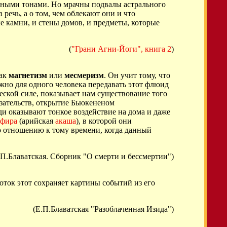
ичными тонами. Но мрачны подвалы астрального
речь, а о том, чем облекают они и что
е камни, и стены домов, и предметы, которые
(
"Грани Агни-Йоги", книга 2
)
как
магнетизм
или
месмеризм
. Он учит тому, что
жно для одного человека передавать этот флюид
еской силе, показывает нам существование того
азательств, открытие Бьюкененом
ди оказывают тонкое воздействие на дома и даже
фира
(арийская
акаша
), в которой они
по отношению к тому времени, когда данный
.П.Блаватская. Сборник "О смерти и бессмертии")
поток этот сохраняет картины событий из его
(Е.П.Блаватская "Разоблаченная Изида")