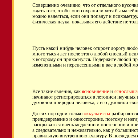
Совершенно очевидно, что от отдельного кусочка
ждать того, чтобы они сохранили хотя бы малейши
можно надеяться, если они попадут к психометру
физическая наука, показывая его действие не тол
Пусть какой-нибудь человек откроет дорогу любому
много тысяч лет после этого любой сносный псих
к которому он прикоснулся. Подержите любой п
измененными и перенесенными в вас в любой мо
Все такие явления, как
ясновидение
и
яснослыша
начинают регистрироваться в летописи научных на
духовной природой человека, с его духовной эв
До сих пор одни только
оккультисты
разбираются
преждевременно и односторонне, поэтому и нег
раскрываться очень медленно и постепенно и пр
а следовательно и нежелательно, как у большинс
правильную внутреннюю культуру. В последнем с