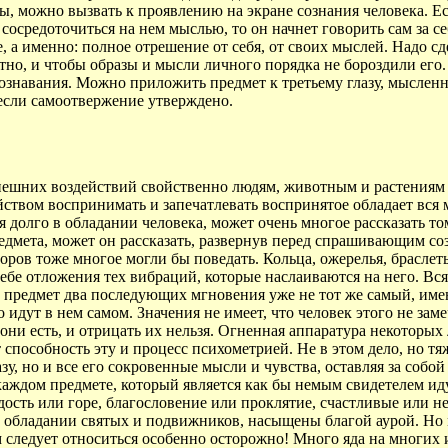
ы, можно вызвать к проявлению на экране сознания человека. Ес
сосредоточиться на нем мыслью, то он начнет говорить сам за себ
а именно: полное отрешение от себя, от своих мыслей. Надо сд
лотно, и чтобы образы и мысли личного порядка не бороздили его
познавания. Можно приложить предмет к третьему глазу, мыслен
 если самоотвержение утверждено.
нешних воздействий свойственно людям, животным и растения
йством воспринимать и запечатлевать воспринятое обладает вся 
олго в обладании человека, может очень многое рассказать тому
редмета, может он рассказать, развернув перед спрашивающим 
ров тоже многое могли бы поведать. Кольца, ожерелья, браслеты,
ебе отложения тех вибраций, которые наслаиваются на него. Вс
й предмет два последующих мгновения уже не тот же самый, име
 идут в нем самом. Значения не имеет, что человек этого не заме
они есть, и отрицать их нельзя. Огненная аппаратура некоторых
способность эту и процесс психометрией. Не в этом дело, но т
азу, но и все его сокровенные мысли и чувства, оставляя за соб
 каждом предмете, который является как бы немым свидетелем и
ость или горе, благословение или проклятие, счастливые или нес
 обладании святых и подвижников, насыщены благой аурой. Но 
 следует относиться особенно осторожно! Много яда на многих 