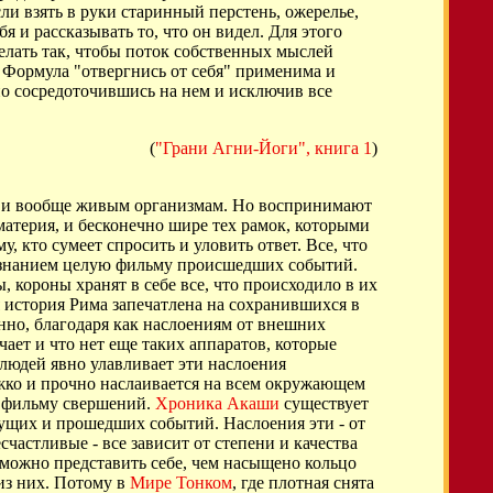
ли взять в руки старинный перстень, ожерелье,
я и рассказывать то, что он видел. Для этого
елать так, чтобы поток собственных мыслей
. Формула "отвергнись от себя" применима и
но сосредоточившись на нем и исключив все
(
"Грани Агни-Йоги", книга 1
)
м и вообще живым организмам. Но воспринимают
материя, и бесконечно шире тех рамок, которыми
, кто сумеет спросить и уловить ответ. Все, что
сознанием целую фильму происшедших событий.
 короны хранят в себе все, что происходило в их
я история Рима запечатлена на сохранившихся в
нно, благодаря как наслоениям от внешних
чает и что нет еще таких аппаратов, которые
 людей явно улавливает эти наслоения
яжко и прочно наслаивается на всем окружающем
ой фильму свершений.
Хроника Акаши
существует
дущих и прошедших событий. Наслоения эти - от
частливые - все зависит от степени и качества
можно представить себе, чем насыщено кольцо
из них. Потому в
Мире Тонком
, где плотная снята