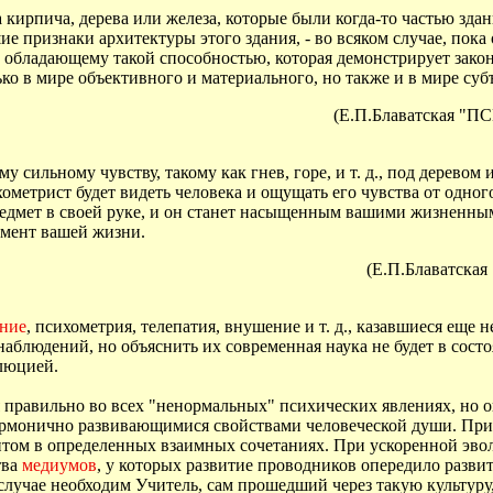
 кирпича, дерева или железа, которые были когда-то частью зда
е признаки архитектуры этого здания, - во всяком случае, пока 
, обладающему такой способностью, которая демонстрирует зако
ько в мире объективного и материального, но также и в мире су
(Е.П.Блаватская
 сильному чувству, такому как гнев, горе, и т. д., под деревом 
ометрист будет видеть человека и ощущать его чувства от одног
редмет в своей руке, и он станет насыщенным вашими жизненны
мент вашей жизни.
(Е.П.Блаватс
ние
, психометрия, телепатия, внушение и т. д., казавшиеся еще
блюдений, но объяснить их современная наука не будет в состоя
олюцией.
 правильно во всех "ненормальных" психических явлениях, но 
армонично развивающимися свойствами человеческой души. При 
итом в определенных взаимных сочетаниях. При ускоренной эво
тва
медиумов
, у которых развитие проводников опередило развит
лучае необходим Учитель, сам прошедший через такую культуру,