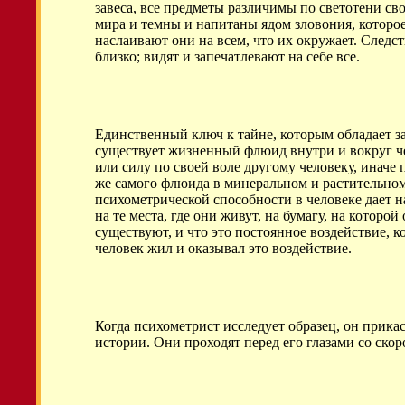
завеса, все предметы различимы по светотени с
мира и темны и напитаны ядом зловония, которое 
наслаивают они на всем, что их окружает. Следс
близко; видят и запечатлевают на себе все.
Единственный ключ к тайне, которым обладает за
существует жизненный флюид внутри и вокруг чел
или силу по своей воле другому человеку, иначе
же самого флюида в минеральном и растительном 
психометрической способности в человеке дает н
на те места, где они живут, на бумагу, на которо
существуют, и что это постоянное воздействие, 
человек жил и оказывал это воздействие.
Когда психометрист исследует образец, он прика
истории. Они проходят перед его глазами со скор