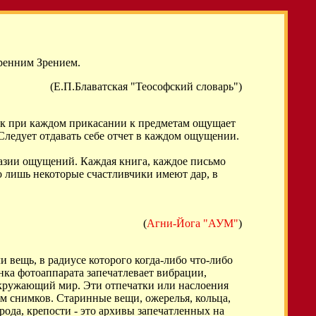
тренним Зрением.
(Е.П.Блаватская "Теософский словарь")
ек при каждом прикасании к предметам ощущает
Следует отдавать себе отчет в каждом ощущении.
бразии ощущений. Каждая книга, каждое письмо
то лишь некоторые счастливчики имеют дар, в
(
Агни-Йога "АУМ"
)
 вещь, в радиусе которого когда-либо что-либо
нка фотоаппарата запечатлевает вибрации,
 окружающий мир. Эти отпечатки или наслоения
м снимков. Старинные вещи, ожерелья, кольца,
рода, крепости - это архивы запечатленных на