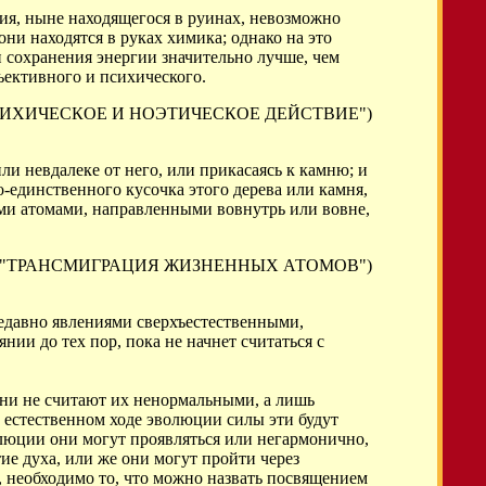
ния, ныне находящегося в руинах, невозможно
они находятся в руках химика; однако на это
н сохранения энергии значительно лучше, чем
бъективного и психического.
 "ПСИХИЧЕСКОЕ И НОЭТИЧЕСКОЕ ДЕЙСТВИЕ")
или невдалеке от него, или прикасаясь к камню; и
о-единственного кусочка этого дерева или камня,
ми атомами, направленными вовнутрь или вовне,
кая "ТРАНСМИГРАЦИЯ ЖИЗНЕННЫХ АТОМОВ")
 недавно явлениями сверхъестественными,
нии до тех пор, пока не начнет считаться с
они не считают их ненормальными, а лишь
естественном ходе эволюции силы эти будут
люции они могут проявляться или негармонично,
ие духа, или же они могут пройти через
 необходимо то, что можно назвать посвящением