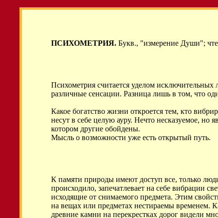
ПСИХОМЕТРИЯ.
Букв., "измерение Души"; чт
Психометрия считается уделом исключительных 
различные сенсации. Разница лишь в том, что од
Какое богатство жизни откроется тем, кто вибри
несут в себе целую ауру. Нечто несказуемое, но 
котором другие обойдены.
Мысль о возможности уже есть открытый путь.
К памяти природы имеют доступ все, только люди
происходило, запечатлевает на себе вибрации св
исходящие от снимаемого предмета. Этим свойст
на вещах или предметах нестираемы временем. К
древние камни на перекрестках дорог видели мно