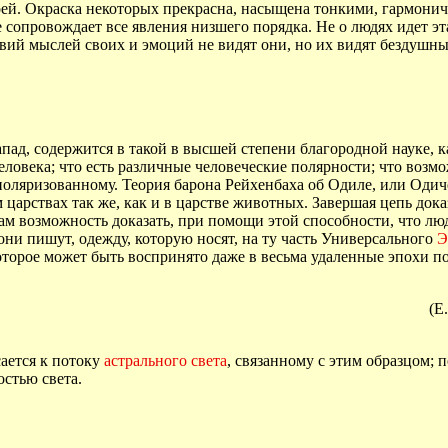
воей. Окраска некоторых прекрасна, насыщена тонкими, гармон
сопровождает все явления низшего порядка. Не о людях идет эта 
твий мыслей своих и эмоций не видят они, но их видят бездушны
пад, содержится в такой в высшей степени благородной науке, 
овека; что есть различные человеческие полярности; что возмо
 поляризованному. Теория барона Рейхенбаха об Одиле, или Одич
царствах так же, как и в царстве животных. Завершая цепь док
ам возможность доказать, при помощи этой способности, что лю
й они пишут, одежду, которую носят, на ту часть Универсального
Э
которое может быть воспринято даже в весьма удаленные эпохи 
(Е
сается к потоку
астрального света
, связанному с этим образцом; 
остью света.