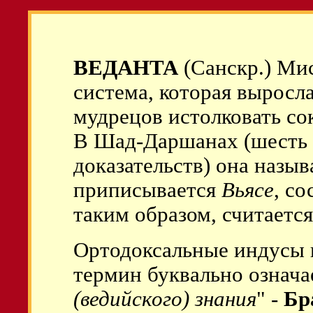
ВЕДАНТА
(Санскр.) Ми
система, которая выросл
мудрецов истолковать с
В Шад-Даршанах (шесть 
доказательств) она назы
приписывается
Вьясе
, с
таким образом, считаетс
Ортодоксальные индусы 
термин буквально означа
(ведийского) знания
" -
Бр