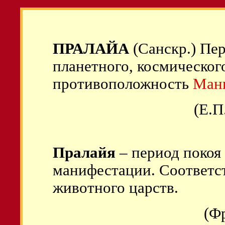
ПРАЛАЙА
(Санскр.) Пер
планетного, космического
противоположность
Ман
(Е.П
Пралайя
– период покоя
манифестации. Соответст
животного царств.
(Ф