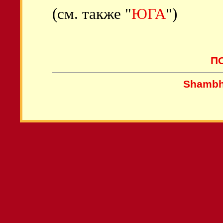
(см. также "
ЮГА
")
П
Shambh