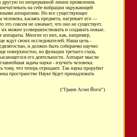
 в другую по непрерывной линии проявления.
апечатлевать на себе вибрации окружающей
менными аппаратами. Но все существующее
 человека, касаясь предмета, нагревает его —
 это совсем не означает, что оно не существует.
 их можно усовершенствовать и создавать новые.
 аппараты. Многие из них, как, например,
еще ждут своих исследователей. Наша цель -
редвзятостью, и должно быть собираемо научно
еще поверхностно, но функции третьего глаза,
 касающегося его деятельности. Аппарат мысли
лавнейшая задача науки - изучить человека.
ь тому, что теперь отрицают. Так наука прорубит
ека пространстве Науке будет принадлежать
("Грани Агни Йоги")