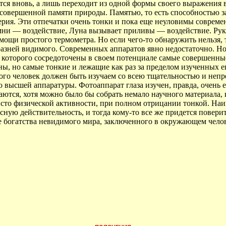
ется вновь, а лишь переходит из одной формы своего выражения
совершенной памяти природы. Памятью, то есть способностью з
атерия. Эти отпечатки очень тонки и пока еще неуловимы совре
амни — воздействие, Луна вызывает приливы — воздействие. Рука
щи простого термометра. Но если чего-то обнаружить нельзя, то
азней видимого. Современных аппаратов явно недостаточно. Но
 которого сосредоточены в своем потенциале самые совершенные
ены, но самые тонкие и лежащие как раз за пределом изученных 
того человек должен быть изучаем со всею тщательностью и неп
о высшей аппаратуры. Фотоаппарат глаза изучен, правда, очень 
аются, хотя можно было бы собрать немало научного материала,
сто физической активности, при полном отрицании тонкой. Наиг
ную действительность, и тогда кому-то все же придется поверит
е богатства невидимого мира, заключенного в окружающем челов