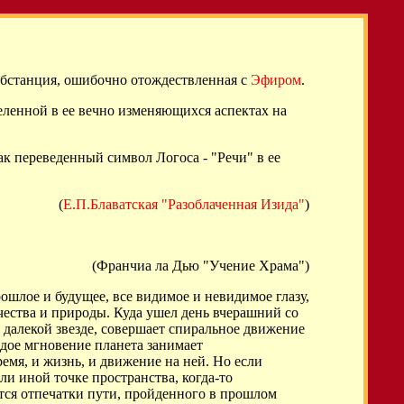
субстанция, ошибочно отождествленная с
Эфиром
.
ленной в ее вечно изменяющихся аспектах на
как переведенный символ Логоса - "Речи" в ее
(
Е.П.Блаватская "Разоблаченная Изида"
)
(Франчиа ла Дью "Учение Храма")
шлое и будущее, все видимое и невидимое глазу,
чества и природы. Куда ушел день вчерашний со
к далекой звезде, совершает спиральное движение
аждое мгновение планета занимает
ремя, и жизнь, и движение на ней. Но если
ли иной точке пространства, когда-то
ятся отпечатки пути, пройденного в прошлом