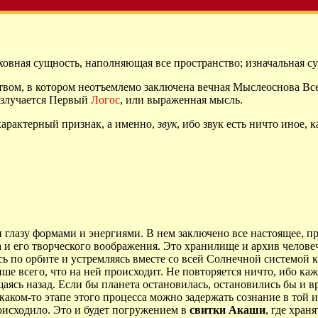
ховная сущность, наполняющая все пространство; изначальная 
вом, в котором неотъемлемо заключена вечная Мыслеоснова Все
 излучается Первый
Логос
, или выраженная мысль.
характерный признак, а именно,
звук
, ибо звук есть ничто иное, 
лазу формами и энергиями. В нем заключено все настоящее, про
 и его творческого воображения. Это хранилище и архив челове
сь по орбите и устремляясь вместе со всей Солнечной системой 
ише всего, что на ней происходит. Не повторяется ничто, ибо к
аясь назад. Если бы планета остановилась, остановились бы и в
 каком-то этапе этого процесса можно задержать сознание в той и
роисходило. Это и будет погружением в
свитки Акаши
, где хран