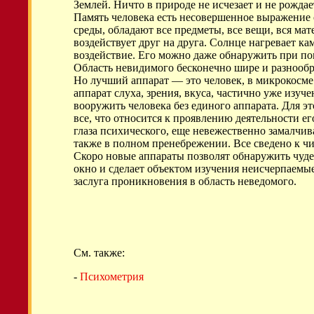
Землей. Ничто в природе не исчезает и не рожда
Память человека есть несовершенное выражение 
среды, обладают все предметы, все вещи, вся м
воздействует друг на друга. Солнце нагревает к
воздействие. Его можно даже обнаружить при помо
Область невидимого бесконечно шире и разнообр
Но лучший аппарат — это человек, в микрокосме
аппарат слуха, зрения, вкуса, частично уже изуч
вооружить человека без единого аппарата. Для э
все, что относится к проявлению деятельности ег
глаза психического, еще невежественно замалчив
также в полном пренебрежении. Все сведено к чи
Скоро новые аппараты позволят обнаружить чудес
окно и сделает объектом изучения неисчерпаемы
заслуга проникновения в область неведомого.
См. также:
-
Психометрия