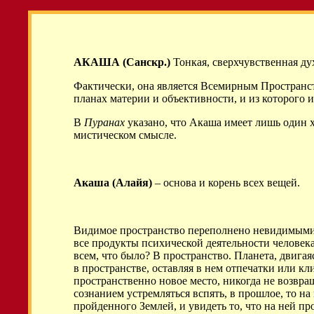
АКАША (Санскр.)
Тонкая, сверхчувственная ду
Фактически, она является Всемирным Пространст
планах материи и объективности, и из которого
В
Пуранах
указано, что Акаша имеет лишь один 
мистическом смысле.
Акаша (Алайя)
– основа и корень всех вещей.
Видимое пространство переполнено невидимыми г
все продукты психической деятельности человека
всем, что было? В пространство. Планета, двигая
в пространстве, оставляя в нем отпечатки или кл
пространственно новое место, никогда не возвращ
сознанием устремляться вспять, в прошлое, то на
пройденного Землей, и увидеть то, что на ней п