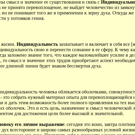
ны смысл и значение ее существования и связь с
Индивидуальн
ка не принято перевоплощение, не выйдет человечество из замк
, но не понимают того же в применении к зерну духа. Откуда же
ти у потомков гения.
й жизни.
Индивидуальность
захватывает и включает в себя все [
идуальность свою и перенести сознание в ее сферу. К чему каче
огда заложено знание того, что каждое маломалейшее усилие в д
, то смысл и значение этих трудов приобретают аспект необходим
ее длинной линии будет знаком бессмертия духа.
индивидуальность человека облекается оболочками, совокупност
 - это собрать нужный материал опыта для перевоплощающейся 
и и дать этим возможность более полного проявления на тех вы
 оболочек. Это и есть цель, назначение и смысл человеческой л
ментом для достижения цели более высокой и значительной.
ловеку его личное выражение
: сегодня это воин, завтра плотни
тся дух всесторонне и широко самых разнообразных условий жизн