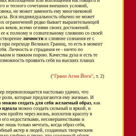
ошлых воплощений или воплощения настоящего и
го и тесного сочетания внешних условий,
ловека, не может заменить ему многовековой
бусы. Вся индивидуальность обычно не может
ких ограничений редко бывает выразительницей
ых веков, всеми огнями своих достижений.
х ее к полному и сознательному слиянию со своей
растворение
личности
и слияние сознания ее с
 при переходе Великих Границ, то есть в момент
ебя. Личность и страдания ее - ничто по
ьким и тяжким порою. Качества духа и есть те
возможность проявить себя на высших планах
(
"Грани Агни Йоги"
, т. 2)
ер перевоплощается настолько удачно, что
 те роли, которые предлагаются ему жизнью. И
а
можно создать для себя желаемый образ
, как
о идеала
можно создать сильный и яркий, и
роем пройти через жизнь, воплотив красоту в
и его недостатками, несовершенствами и
 лишь только мечтать, когда образ себя,
обный актер в людей, созданных творческим
лько глубоко и тесно, что созданный облик