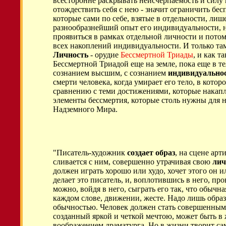
всесторонне раскрывать неисчерпаемость и силу
отождествить себя с нею - значит ограничить бе
которые сами по себе, взятые в отдельности, ли
разнообразнейший опыт его индивидуальности, н
проявиться в рамках отдельной личности и потом
всех накоплений индивидуальности. И только та
Личность
- орудие
Бессмертной Триады
, и как 
Бессмертной Триадой еще на земле, пока еще в т
сознанием высшим, с сознанием
индивидуально
смерти человека, когда умирает его тело, в котор
сравнению с теми достижениями, которые накап
элементы бессмертия, которые столь нужны для
Надземного Мира.
"Писатель-художник
создает образ
, на сцене арт
сливается с ним, совершенно утрачивая свою
лич
должен играть хорошо или худо, хочет этого он и
делает это писатель, и, воплотившись в него, пр
можно, войдя в него, сыграть его так, что обычн
каждом слове, движении, жесте. Надо лишь образ
обычностью. Человек должен стать совершенным, и
созданный яркой и четкой мечтою, может быть в 
воображением драматурга. Но в жизни творит сам