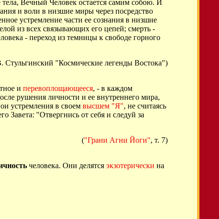
е тела, Вечный Человек остается самим собою. И
знания и воли в низшие миры через посредство
енное устремление части ее сознания в низшие
лой из всех связывающих его цепей; смерть -
ловека - переход из темницы к свободе горного
В. Стульгинский "Космические легенды Востока")
ртное и
перевоплощающееся
, - в каждом
 после рушения личности и ее внутреннего мира,
вои устремления в своем
высшем "Я"
, не считаясь
 Завета: "Отвергнись от себя и следуй за
(
"Грани Агни Йоги"
, т. 7)
ичность
человека. Они делятся
экзотерически
на