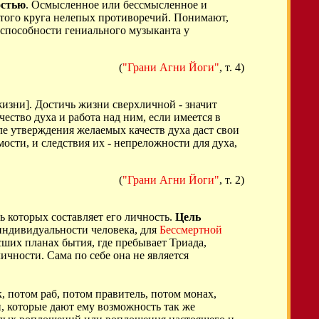
остью
. Осмысленное или бессмысленное и
нутого круга нелепых противоречий. Понимают,
 способности гениального музыканта у
(
"Грани Агни Йоги"
, т. 4)
жизни]. Достичь жизни сверхличной - значит
ство духа и работа над ним, если имеется в
еле утверждения желаемых качеств духа даст свои
ости, и следствия их - непреложности для духа,
(
"Грани Агни Йоги"
, т. 2)
ь которых составляет его личность.
Цель
индивидуальности человека, для
Бессмертной
сших планах бытия, где пребывает Триада,
ичности. Сама по себе она не является
к, потом раб, потом правитель, потом монах,
и, которые дают ему возможность так же