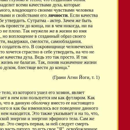
 наделит всеми качествами духа, которые
льного, владеющего своими чувствами человека
ествами и свойствами его
личности
. Если качества
е утвердить. Сутратма - актер. Зачем же быть
ь провести до конца, ни в чем никогда, ни на
то не плохо. Так неужели же в жизни во имя
н, но воплощение в созданный образ своего
ти, выдержки, смелости, самообладания.
 и создатель его. В сокровищнице человеческих
о хочется страстно в себе утвердить, на что не
 качества духа. Ведь это так просто. И так
 жизнь не балаган. Так, поняв назначение жизни
ую духом, блестяще вести до конца."
(Грани Агни Йоги, т. 1)
е тело, из которого ушел его хозяин, являет
итает в нем или пользуется им как футляром. Как
, что в данную оболочку вместо ее настоящего
еного и как бы изменилось все поведение данного
нем находится. Это также указывает и на то, что,
ческой энергии и энергии эфирного тела. Сам же
е. Это смерть первая, за ней следует смерть
ю часть пятого, то есть свое "Я", освобожденное