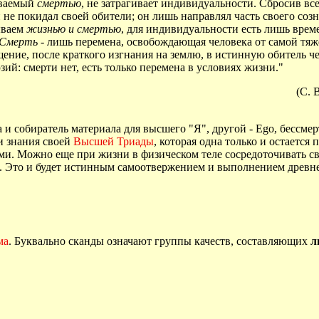
ываемый
смертью
, не затрагивает индивидуальности. Сбросив вс
н и не покидал своей обители; он лишь направлял часть своего со
ываем
жизнью и смертью
, для индивидуальности есть лишь врем
Смерть
- лишь перемена, освобождающая человека от самой тяже
ние, после краткого изгнания на землю, в истинную обитель че
ий: смерти нет, есть только перемена в условиях жизни."
(С. 
а и собиратель материала для высшего "Я", другой - Ego, бессме
и знания своей
Высшей Триады
, которая одна только и остается
ми. Можно еще при жизни в физическом теле сосредоточивать с
 Это и будет истинным самоотвержением и выполнением древнего
ма
. Буквально сканды означают группы качеств, составляющих
л