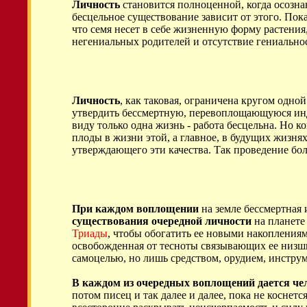
Личность
становится полноценной, когда осозна
бесцельное существование зависит от этого. По
что семя несет в себе жизненную форму растения
негениальных родителей и отсутствие гениальнос
Личность
, как таковая, ограничена кругом одно
утвердить бессмертную, перевоплощающуюся индив
виду только одна жизнь - работа бесцельна. Но к
плоды в жизни этой, а главное, в будущих жизнях
утверждающего эти качества. Так проведение бол
При каждом воплощении
на земле бессмертная 
существования очередной личности
на планете
Триады
, чтобы обогатить ее новыми накоплениям
освобожденная от тесноты связывающих ее низших
самоцелью, но лишь средством, орудием, инстру
В каждом из очередных воплощений дается че
потом писец и так далее и далее, пока не косне