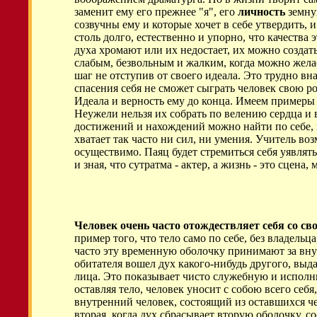
заменит ему его прежнее "я", его
личность
земную
созвучны ему и которые хочет в себе утвердить,
столь долго, естественно и упорно, что качества 
духа хромают или их недостает, их можно создать
слабым, безвольным и жалким, когда можно желае
шаг не отступив от своего идеала. Это трудно вн
спасения себя не сможет сыграть человек свою ро
Идеала и верность ему до конца. Имеем примеры
Неужели нельзя их собрать по велению сердца и в
достижений и нахождений можно найти по себе, мо
хватает так часто ни сил, ни умения. Учитель во
осуществимо. Паяц будет стремиться себя уявлят
и зная, что сутратма - актер, а жизнь - это сцен
Человек очень часто отождествляет себя со с
пример того, что тело само по себе, без владельц
часто эту временную оболочку принимают за внут
обитателя вошел дух какого-нибудь другого, выд
лица. Это показывает чисто служебную и исполнит
оставляя тело, человек уносит с собою всего себ
внутренний человек, состоящий из оставшихся 
вторая, когда дух сбрасывает вторую оболочку, с