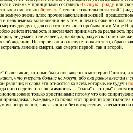
естым и седьмым принципами составить
Высшую Триаду
, или св
менных и смертных
оболочек
. Степень сознательности этой Триа
 за земную жизнь плюс прочие накопления жизней, предшествов
 и цель земных воплощений не в том, в чем их обычно полагают
смертия для духа, для его сознательного пребывания в Мире Над
 собою действительность и заставляет принимать за реальность 
арой, не думает и не жалеет, а, наоборот, радуется. Точно так ж
 освобождению. Не горюет он и о шелухе тонкого тела, сбрасывая
встречать явление смерти, как смерти первой, так и второй.
е" были такие, которые были посвящены в мистерии Гнозиса, и
знают, что умереть больше не могут, ибо они равны ангелам и 
й религии; и слова эти относятся ко всем, которые, не будучи
п
огда они соединяют свою
личность
— "сына" с "отцом" своим
и
монополизовано только христианами: потому что оно спиритуали
ни принадлежал. Каждый, кто понял этот принцип христианства в
умрут непременно, как язычники без воскресения, - несмотря на