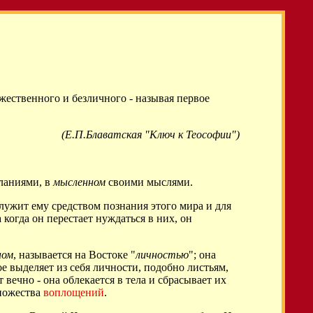
ожественного и безличного - называя первое
(Е.П.Блаватская "Ключ к Теософии")
ланиями, в
мысленном
своими мыслями.
служит ему средством познания этого мира и для
когда он перестает нуждаться в них, он
ном
, называется на Востоке "
личностью
"; она
ое выделяет из себя личности, подобно листьям,
т вечно - она облекается в тела и сбрасывает их
множества
воплощений
.