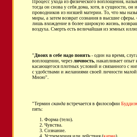
Процесс ухода из физического воплощения, наз
тогда он снова у себя дома, хотя, в сущности, о
проводников из низшей материи. То, что мы наз
миры, а затем возврат сознания в высшие сферы.
лишь вхождение в более широкую жизнь, возвраще
воздуха. Смерть есть величайшая из земных иллюз
"
Двоих в себе надо понять
- один на время, слуг
воплощении, через
личность
, накапливает опыт 
касающегося плотных условий и связанного с ни
с удобствами и желаниями своей личности малой.
Мною".
"Термин
сканда
встречается в философии
Буддиз
пять:
Форма (тело).
Чувства.
Сознание.
Устремления или действия (
карма
).