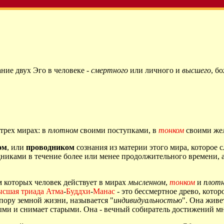
ие двух Эго в человеке -
смертного
или личного и
высшего
, б
 трех мирах: в
плотном
своими поступками, в
тонком
своими же
ом
, или
проводником
сознания из материи этого мира, которое 
никами в течение более или менее продолжительного времени, а 
 которых человек действует в мирах
мысленном
,
тонком
и
плот
ысшая триада
Атма
-
Буддхи
-
Манас
- это бессмертное древо, котор
ору земной жизни, называется "
индивидуальностью
". Она живе
овыми и снимает старыми. Она - вечный собиратель достижений 