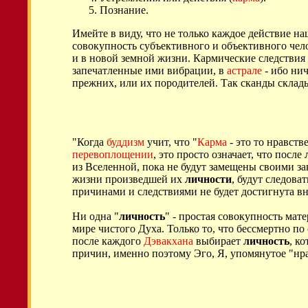
Познание.
Имейте в виду, что не только каждое действие н
совокупность субъективного и объективного чело
и в новой земной жизни. Кармические следствия 
запечатленные ими вибрации, в
астрале
- ибо ни
прежних, или их породителей. Так сканды скла
"Когда
буддизм
учит, что "
Карма
- это то нравств
перевоплощении
, это просто означает, что после
из Вселенной, пока не будут замещены своими за
жизни произведшей их
личности
, будут следов
причинами и следствиями не будет достигнута вн
Ни одна "
личность
" - простая совокупность мат
мире чистого Духа. Только то, что бессмертно по
после каждого
Дэвакхана
выбирает
личность
, к
причин, именно поэтому Эго, Я, упомянутое "нр