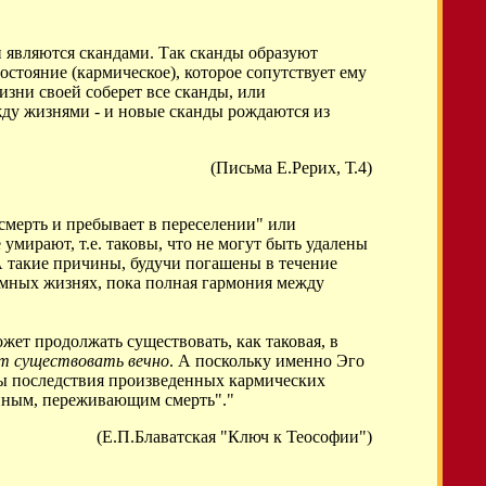
и являются скандами. Так сканды образуют
стояние (кармическое), которое сопутствует ему
зни своей соберет все сканды, или
жду жизнями - и новые сканды рождаются из
(Письма Е.Рерих, Т.4)
 смерть и пребывает в переселении" или
умирают, т.е. таковы, что не могут быть удалены
 А такие причины, будучи погашены в течение
емных жизнях, пока полная гармония между
жет продолжать существовать, как таковая, в
т существовать вечно
. А поскольку именно Эго
аты последствия произведенных кармических
енным, переживающим смерть"."
(Е.П.Блаватская "Ключ к Теософии")