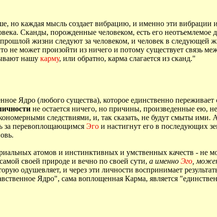
аше, но каждая мысль создает вибрацию, и именно эти вибрации 
века. Сканды, порожденные человеком, есть его неотъемлемое до
прошлой жизни следуют за человеком, и человек в следующей жи
что не может произойти из ничего и потому существует связь ме
дывают нашу
карму
, или обратно, карма слагается из сканд."
енное Ядро (любого существа), которое единственно переживает
личности
не остается ничего, но причины, произведенные ею, не 
кономерными следствиями, и, так сказать, не будут смыты ими.
ать за перевоплощающимся
Эго
и настигнут его в последующих з
овь.
ериальных атомов и инстинктивных и умственных качеств - не мо
 самой своей природе и вечно по своей сути,
а именно
Эго
, може
оторую одушевляет, и через эти личности воспринимает результ
авственное Ядро", сама воплощенная Карма, является "единств