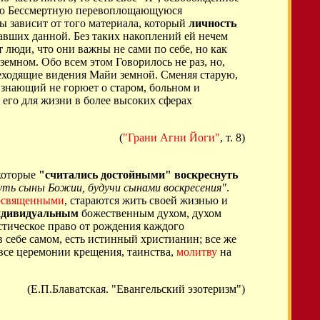
ою Бессмертную перевоплощающуюся
ды зависит от того материала, который
личность
авших данной. Без таких накоплений ей нечем
 люди, что они важны не сами по себе, но как
земном. Обо всем этом Говорилось не раз, но,
преходящие видения Майи земной. Сменяя старую,
е знающий не горюет о старом, больном и
 его для жизни в более высоких сферах
(
"Грани Агни Йоги"
, т. 8)
 которые
"считались достойными" воскреснуть
суть сыны Божии, будучи сынами воскресения"
.
освященными
, стараются жить своей жизнью и
ндивидуальным
божественным духом, духом
стическое право от рождения каждого
 себе самом, есть истинный христианин; все же
 все церемонии крещения, таинства,
молитву
на
(Е.П.Блаватская. "Евангельский эзотеризм")