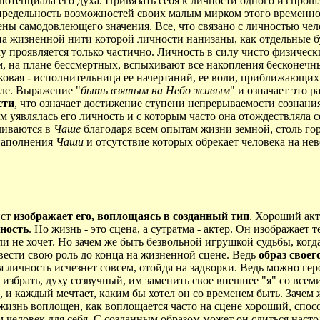
 потенциала его духа. Привязать себя к личности одного из пр
спредельность возможностей своих малым мирком этого временно
шены самодовлеющего значения. Все, что связано с личностью че
а жизненной нити которой личности нанизаны, как отдельные 
у проявляется только частично. Личность в силу чисто физичес
м, на плане бессмертных, вспыхивают все накопления бесконечн
таковая - исполнительница ее начертаний, ее воли, приближающи
еле. Выражение "
быть взятым на Небо живым
" и означает это 
сти
, что означает достижение ступени непрерываемости сознания
ом уявлялась его личность и с которым часто она отождествляла с
ливаются в
Чаше
благодаря всем опытам жизни земной, столь гор
 наполнения
Чаши
и отсутствие которых обрекает человека на не
ист
изображает его, воплощаясь в созданный тип
. Хороший акт
ность
. Но жизнь - это сцена, а сутратма - актер. Он изображает
ли не хочет. Но зачем же быть безвольной игрушкой судьбы, когд
овести свою роль до конца на жизненной сцене. Ведь
образ своег
ая личность исчезнет совсем, отойдя на задворки. Ведь можно ге
 избрать, духу созвучный, им заменить свое внешнее "я" со всем
 каждый мечтает, каким бы хотел он со временем быть. Зачем же
жизнь воплощен, как воплощается часто на сцене хороший, спос
 человек для себя. С созданным образом может он слиться насто