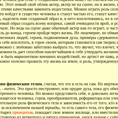
. Этот новый свой облик актер, актер не на сцене, но в жизни,
 и этими качествами заменить недостатки. Можно играть роль си
эти войдут в существо человека и станут частью его, станут кач
, наделить ими созданный образ и, в него воплотившись, их в себ
мый образ создать всему вопреки, самой очевидности ярой, и рол
ачале. Но ведь на сцене даже обычный актер как-то играет, и час
ль до конца, героем пройдя через жизнь. Не лицемерие, не обма
 великих людей, героев, подвижников духа, примеры сдержаннос
 себе воплотить, в герое своем, которым становится сам творец
жно с любовью заботливо выбрать то, что звучит, что влечет, чт
зможность дает способом наилегчайшим в себе утвердить желанные
ь и быть марионеткою внешних воздействий, но артист не паяц, а
а, можно полезно прожить эту жизнь на земле, и роль, утвержденн
воим физическим телом
, считая, что это и есть он сам. Но мертво
а, - ничто. Это просто инструмент, или орудие духа, пока дух об
реннего человека. Но можно представить себе, и довольно легко
ающегося человека, героя, преобразователя, реформатора или уч
ельную роль физического тела и зависимость его от того, кто в 
я, за исключением
низшей триады
, то есть самого тела, его физи
четырех
принципов
, покидает свое земное жилище, или вместилищ
остоящую из четвертого и пятого принципов, унося дальше с собо