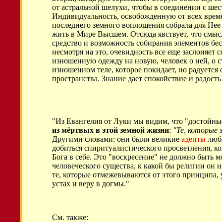
от астральной шелухи, чтобы в соединении с ш
Индивидуальность, освобожденную от всех вре
последнего земного воплощения собрала для Нее
жить в Мире Высшем. Отсюда явствует, что смысл
средство и возможность собирания элементов бес
несмотря на это, очевидность все еще заслоняет
изношенную одежду на новую, человек о ней, о ст
изношенном теле, которое покидает, но радуется
пространства. Знание дает спокойствие и радость 
"Из Евангелия от Луки мы видим, что "достойны
из мёртвых в этой земной жизни
:
"Те, которые 
Другими словами: они были великие
адепты
любо
добиться спиритуалистического просветления, к
Бога в себе. Это "воскресение" не должно быть 
человеческого существа, к какой бы религии он 
те, которые отмежевываются от этого принципа, 
устах и веру в догмы."
См. также: