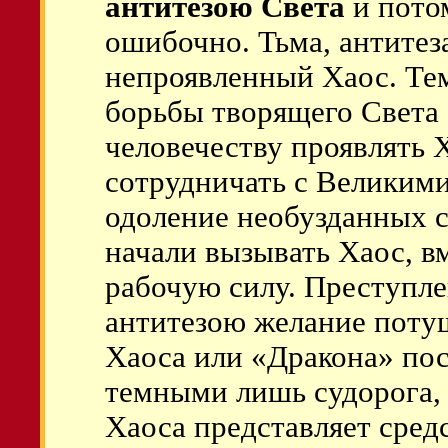
антитезою Света
и пото
ошибочно. Тьма, антитеза
непроявленный Хаос. Те
борьбы творящего Света
человечеству проявлять Х
сотрудничать с Великим
одоление необузданных 
начали вызывать Хаос, в
рабочую силу. Преступлен
антитезою желание потуш
Хаоса или «Дракона» пос
темными лишь судорога,
Хаоса представляет сред