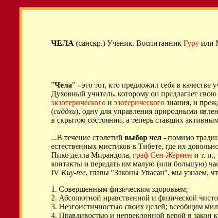
ЧЕЛА
(санскр.) Ученик. Воспитанник
Гуру
или М
"
Чела
" - это тот, кто предложил себя в качеств
Духовный учитель, которому он предлагает свою 
экзотерического
и
эзотерического
знания, и прежд
(
сиддхи
), одну для управления природными явле
в скрытом состоянии, а теперь ставших активным
...В течение столетий
выбор чел
- помимо тради
естественных мистиков в Тибете, где их доволь
Пико делла Мирандола,
граф Сен-Жермен
и т. п.
контакты и передать им малую (или большую) ча
IV
Киу-те
, главы "Законы Упасан", мы узнаем, ч
1. Совершенным физическим здоровьем;
2. Абсолютной нравственной и физической чисто
3. Неэгоистичностью своих целей; всеобщим мил
4. Правдивостью и непреклонной верой в закон ка