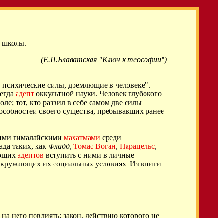
 школы.
(Е.П.Блаватская "Ключ к теософии")
 и психические силы, дремлющие в человеке".
сегда
адепт
оккультной науки. Человек глубокого
ле; тот, кто развил в себе самом две силы
особностей своего существа, пребывавших ранее
мими гималайскими
махатмами
среди
ада таких, как
Фладд
,
Томас Воган
,
Парацельс
,
тающих
адептов
вступить с ними в личные
в окружающих их социальных условиях. Из книги
 на него повлиять: закон, действию которого не