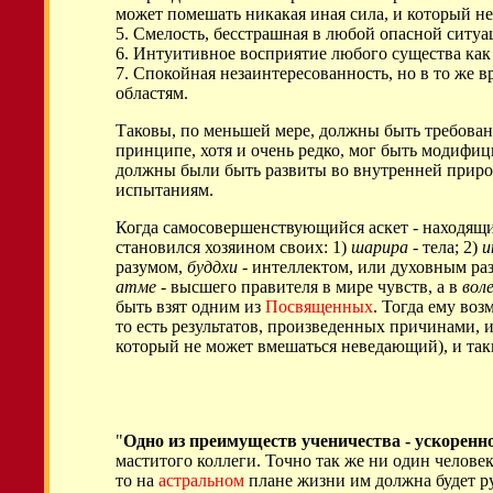
может помешать никакая иная сила, и который н
5. Смелость, бесстрашная в любой опасной ситуа
6. Интуитивное восприятие любого существа ка
7. Спокойная незаинтересованность, но в то же 
областям.
Таковы, по меньшей мере, должны быть требовани
принципе, хотя и очень редко, мог быть модифиц
должны были быть развиты во внутренней пр
испытаниям.
Когда самосовершенствующийся аскет - находящий
становился хозяином своих: 1)
шарира
- тела; 2)
и
разумом,
буддхи
- интеллектом, или духовным ра
атме
- высшего правителя в мире чувств, а в
вол
быть взят одним из
Посвященных
. Тогда ему во
то есть результатов, произведенных причинами,
который не может вмешаться неведающий), и та
"
Одно из преимуществ ученичества - ускоренн
маститого коллеги. Точно так же ни один челове
то на
астральном
плане жизни им должна будет ру