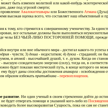
е может быть изменен молитвой или какой-нибудь экзотерическо
ции, даже под угрозой смерти;
к проявление
Авалокитешвары
или Божественного
Атмана
(Духа)
время высокая оценка всего, что составляет наш объективный и
я к тому, кто стремится к совершенному ученичеству. За единс
ирован, все остальные должны были выполняться неукоснительно
ироде челы БЕЗ ЧЬЕЙ-ЛИБО ПОСТОРОННЕЙ ПОМОЩИ, прежде чем
ся внутри или вне обычного мира - достигал какого-то успеха 
ндрия
- чувств; 3)
доша
- недостатков; 4)
дукха
- страданий; он б
зумом, и
атмой
- высочайшей душой, т. е. духом. Когда он станов
е
- высшую созидательную энергию (силу), тогда он, в соответс
зможно будет показан мистический путь, в конце которого он м
 и ему будут даны способы достижения
апаварга
- освобождения о
ким образом избежать
пратьябхава
-
перевоплощения
.
ое развитие
. Ни один ученый в своем стремлении дойти до исти
к не будет отвергать помощи и указаний кого-либо из
Посвященн
ководить более высокоразвитая Сущность, пока он сам не стане