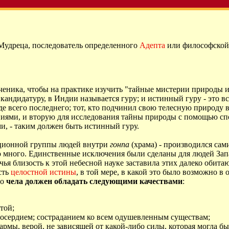
удреца, последователь определенного
Адепта
или философской
е ученика, чтобы на практике изучить "тайные мистерии природы
кандидатуру, в Индии называется гуру; и истинный гуру - это в
е всего последнего; тот, кто подчинил свою телесную природу во
ниями, и вторую для исследования тайны природы с помощью сп
и, - таким должен быть истинный гуру.
ционной группы людей внутри
гонпа
(храма) - производился са
но много. Единственные исключения были сделаны для людей Зап
, чья близость к этой небесной науке заставила этих далеко оби
сть
целостной истины
, в той мере, в какой это было возможно 
то
чела должен обладать следующими качествами
:
той;
осердием; состраданием ко всем одушевленным существам;
рмы, верой, не зависящей от какой-либо силы, которая могла бы