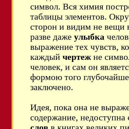
символ. Вся химия постр
таблицы элементов. Окр
сторон и видим не вещи 
разве даже
улыбка
челов
выражение тех чувств, к
каждый
чертеж
не симво
человек, и сам он являе
формою того глубочайшег
заключено.
Идея, пока она не выраж
содержание, недоступна
слов
в книгах великих п