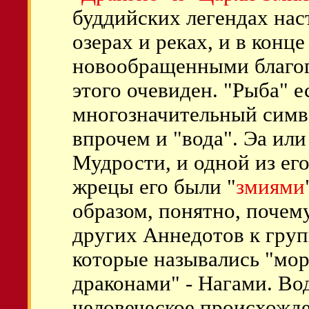
буддийских легендах нас
озерах и реках, и в конц
новообращенными благог
этого очевиден. "Рыба" е
многозначительный симв
впрочем и "вода". Эа или
Мудрости, и одной из ег
жрецы его были "
змиями
образом, понятно, поче
других Аннедотов к груп
которые назывались "мо
драконами" - Нагами. Во
человеческое происхожде