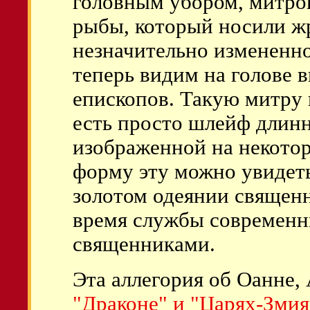
головным убором, митро
рыбы, который носили жр
незначительно измененно
теперь видим на голове 
епископов. Такую митру 
есть просто шлейф длин
изображенной на некотор
форму эту можно увидет
золотом одеянии священ
время службы современ
священниками.
Эта аллегория об Оанне,
"Драконе" и "Царях-Змия