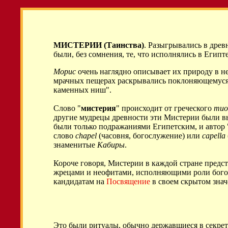
МИСТЕРИИ (Таинства)
. Разыгрывались в дре
были, без сомнения, те, что исполнялись в Егип
Морис
очень наглядно описывает их природу в не
мрачных пещерах раскрывались поклоняющемуся 
каменных ниш".
Слово "
мистерия
" происходит от греческого
muo
другие мудрецы древности эти Мистерии были в
были только подражаниями Египетским, и автор "
слово
chapel
(часовня, богослужение) или
capella
знаменитые
Кабиры
.
Короче говоря, Мистерии в каждой стране предс
жрецами и неофитами, исполняющими роли богов 
кандидатам на
Посвящение
в своем скрытом зна
Это были ритуалы, обычно державшиеся в секрет