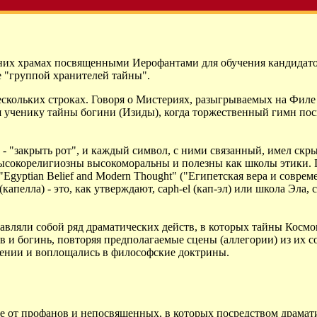
вних храмах посвященными Иерофaнтами для обучения кандида
те "группой хранителей тайны".
скольких строках. Говоря о Мистериях, разыгрываемых на Филе 
ученику тайны богини (Изиды), когда торжественный гимн пос
- "закрыть рот", и каждый символ, с ними связанный, имел ск
ысокорелигиозны высокоморальны и полезны как школы этики. 
Egyptian Belief and Modern Thought" ("Египетская вера и соврем
(капелла) - это, как утверждают, caph-el (кап-эл) или школа Эла
тавляли собой ряд драматических действ, в которых тайны Косм
и богинь, повторяя предполагаемые сцены (аллегории) из их 
чении и воплощались в философские доктрины.
е от профанов и непосвященных, в которых посредством драма