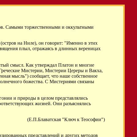
тов. Самыми торжественными и оккультными
(остров на Ниле), он говорит: "Именно в этих
вящения плыл, отражаясь в длинных вереницах
рытый смысл. Как утверждал Платон и многие
Греческие Мистерии, Мистерии Цереры и Вакха,
енная мысль") сообщает, что наше собственное
, солнечного божества. С Мистериями связаны
огонии и природы в целом представлялись
соответствующих жизней. Они разъяснялись
(Е.П.Блаватская "Ключ к Теософии")
тизированных представлений и других методов