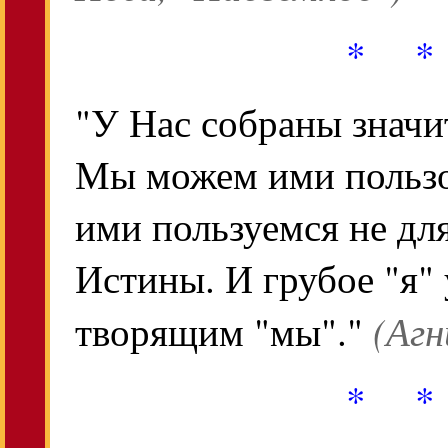
* *
"У Нас собраны значи
Мы можем ими пользо
ими пользуемся не для
Истины. И грубое "я"
(Агн
творящим "мы"."
* *