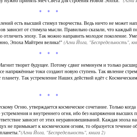
му нужно принять Меч Света для строения Новой Эпохи."
(
Агни 
* * *
ений есть высший стимул творчества. Ведь ничто не может напр
в зависит от стимула мысли. Правильно сказали, что каждый п
о отличить эпоху. Так можно направить молодое поколение. Уме
инно, Эпоха Майтреи велика!"
(
Агни Йога
, "Беспредельность", кн
* * *
агнит творит будущее. Потому сдвиг неминуем и только расшир
все напряжённые токи создают новую ступень. Так явление стре
 планету. Так устремление Наших действий идёт с Космически
* * *
скому Огню, утверждается космическое сочетание. Только когда 
ие устремления и внутреннего огня, ибо без напряжения высших
тветствие зависит от этих неуравновешиваний. Каждая эпоха н
дух не примыкает к космическим огням, то образуется течение о
 планеты."
(
Агни Йога
, "Беспредельность", книга 2)