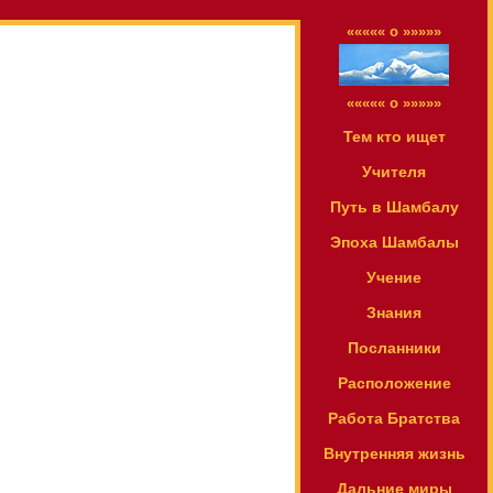
««««« o »»»»»
««««« o »»»»»
Тем кто ищет
Учителя
Путь в Шамбалу
Эпоха Шамбалы
Учение
Знания
Посланники
Расположение
Работа Братства
Внутренняя жизнь
Дальние миры