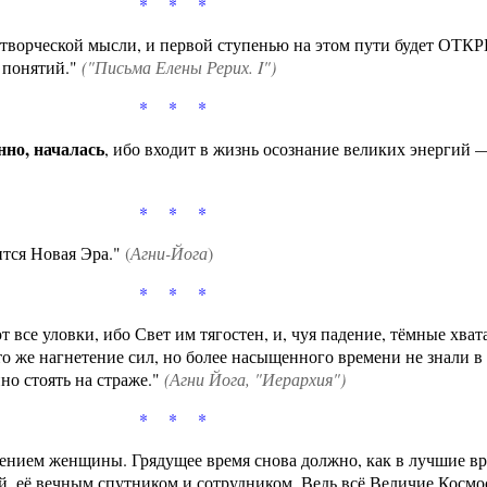
* * *
ия творческой мысли, и первой ступенью на этом пути будет
х понятий."
("Письма Елены Рерих. I")
* * *
нно, началась
, ибо входит в жизнь осознание великих энергий 
* * *
ится Новая Эра."
(
Агни-Йога
)
* * *
т все уловки, ибо Свет им тягостен, и, чуя падение, тёмные хв
о же нагнетение сил, но более насыщенного времени не знали в
но стоять на страже."
(
Агни Йога
, "Иерархия")
* * *
дением женщины. Грядущее время снова должно, как в лучшие вр
, её вечным спутником и сотрудником. Ведь всё Величие Космос