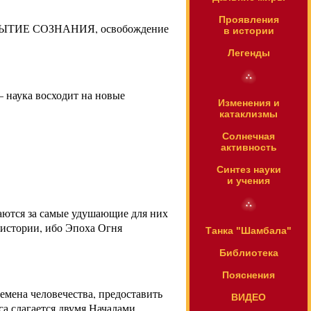
Проявления
 ОТКРЫТИЕ СОЗНАНИЯ, освобождение
в истории
Легенды
— наука восходит на новые
Изменения и
катаклизмы
Солнечная
активность
Синтез науки
и учения
атаются за самые удушающие для них
 истории, ибо Эпоха Огня
Танка "Шамбала"
Библиотека
Пояснения
емена человечества, предоставить
ВИДЕО
а слагается двумя Началами.