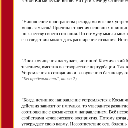
в этой Космической Битве. На пути к Миру Огненно
"Наполнение пространства рекордами высших устремл
мощная мысль! Причина строения основных принципо
по качеству своего сознания. По стимулу мысли можн
его следствии может дать расширение сознания. Ист
"Эпоха очищения наступает, истинно! Космический М
течением, вместив все творческие пертурбации. Так 
Устремления к созиданию и разрушению балансируют
"Беспредельность", книга 2)
"Когда истинное направление устремляется к Космиче
действия зависит от импульса, то утвердится развит
соотношение с космическим направлением. Всё несоо
свойствами человеческого восприятия. Потому когда 
утверждает свою карму. Несоответствие есть болезнь