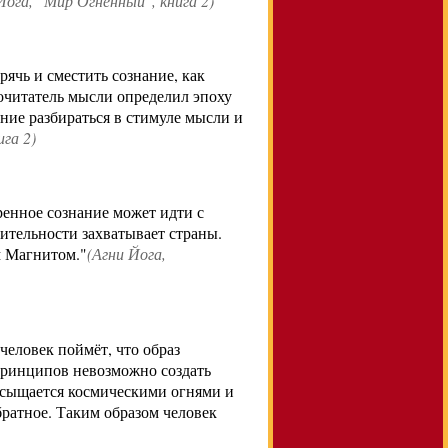
Йога
, "Мир Огненный", книга 2)
ячь и сместить сознание, как
очитатель мысли определил эпоху
ние разбираться в стимуле мысли и
ига 2)
енное сознание может идти с
мительности захватывает страны.
м Магнитом."
(
Агни Йога
,
человек поймёт, что образ
 принципов невозможно создать
асыщается космическими огнями и
братное. Таким образом человек