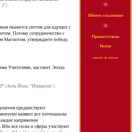
 I")
Обмен ссылками
зная окажется светом для идущих с
ветом. Потому сотрудничество с
Приветствие
м Магнитом, утверждаете победу.
Home
««««« o »»»»»
шими Учителями, настанет Эпоха
!"
(
Агни Йога
, "Иерархия")
зрушения предшествуют
неминуемо выявит все потенциалы
 каждое напряжение
я. Ибо все силы и сферы участвуют