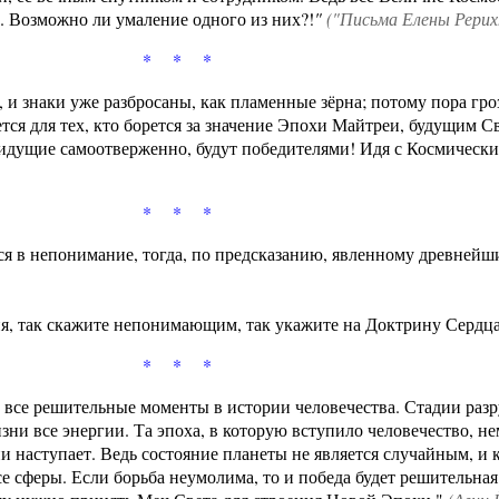
. Возможно ли умаление одного из них?!
"
("Письма Елены Рерих.
* * *
 и знаки уже разбросаны, как пламенные зёрна; потому пора гро
ся для тех, кто борется за значение Эпохи Майтреи, будущим С
идущие самоотверженно, будут победителями! Идя с Космически
* * *
тся в непонимание, тогда, по предсказанию, явленному древней
я, так скажите непонимающим, так укажите на Доктрину Сердца
* * *
ь все решительные моменты в истории человечества. Стадии ра
жизни все энергии. Та эпоха, в которую вступило человечество, 
рии наступает. Ведь состояние планеты не является случайным, и
се сферы. Если борьба неумолима, то и победа будет решительна