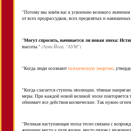
"Потому мы зовём вас к усвоению великого значен
от всех предрассудков, всех предвзятых и навязанны
Могут спросить, начинается ли новая эпоха: Исти
"
высоты."
(
Агни Йога
, "АУМ")
"Когда люди осознают
психическую энергию
, утверд
"Когда слагается ступень эволюции, тёмные напрягаю
меры. При каждой новой великой эпохе повторяется т
обнимает все действия космические. Так нужно огнен
"Великая наступающая эпоха тесно связана с возрож
женщине место у руля жизни, место рядом с мужчиной